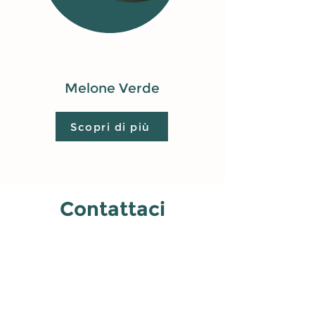
Melone Verde
Scopri di più
Contattaci
Indirizzo
SEDE LEGALE:
Via Pietro Montana,
66 - 91011
Alcamo
(TP)